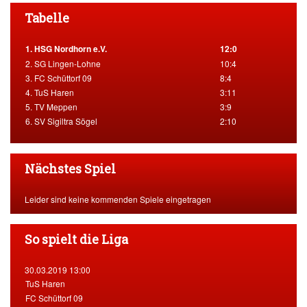
Tabelle
1. HSG Nordhorn e.V.
12:0
2. SG Lingen-Lohne
10:4
3. FC Schüttorf 09
8:4
4. TuS Haren
3:11
5. TV Meppen
3:9
6. SV Sigiltra Sögel
2:10
Nächstes Spiel
Leider sind keine kommenden Spiele eingetragen
So spielt die Liga
30.03.2019 13:00
TuS Haren
FC Schüttorf 09