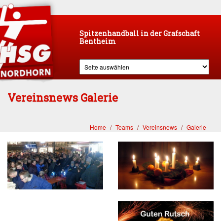
Spitzenhandball in der Grafschaft
Bentheim
Vereinsnews Galerie
Home
Teams
Vereinsnews
Galerie