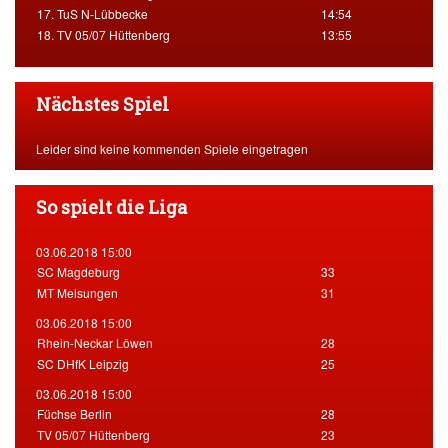
17. TuS N-Lübbecke
14:54
18. TV 05/07 Hüttenberg
13:55
Nächstes Spiel
Leider sind keine kommenden Spiele eingetragen
So spielt die Liga
03.06.2018 15:00
SC Magdeburg
33
MT Melsungen
31
03.06.2018 15:00
Rhein-Neckar Löwen
28
SC DHfK Leipzig
25
03.06.2018 15:00
Füchse Berlin
28
TV 05/07 Hüttenberg
23