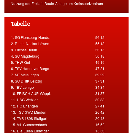
Nutzung der Freizeit-Boule-Anlage am Kreissportzentrum
Tabelle
1. SG Flensburg-Hande.
56:12
2. Rhein-Neckar Löwen
55:13
3. Füchse Berlin
53:15
4. SC Magdeburg
50:18
5. THW Kiel
49:19
6. TSV Hannover-Burgd.
47:21
7. MT Melsungen
39:29
8. SC DHfK Leipzig
37:31
9. TBV Lemgo
34:34
10. FRISCH AUF! Göppi.
31:37
11. HSG Wetzlar
30:38
12. HC Erlangen
27:41
13. TSV GWD Minden
26:42
14. TVB 1898 Stuttgart
20:48
15. VfL Gummersbach
16:52
16. Die Eulen Ludwigsh.
15:53