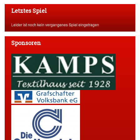
Letztes Spiel
Leider ist noch kein vergangenes Spiel eingetragen
Sponsoren