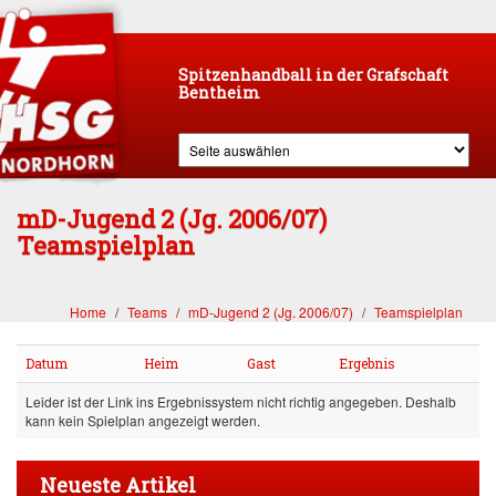
Spitzenhandball in der Grafschaft
Bentheim
mD-Jugend 2 (Jg. 2006/07)
Teamspielplan
Home
Teams
mD-Jugend 2 (Jg. 2006/07)
Teamspielplan
Datum
Heim
Gast
Ergebnis
Leider ist der Link ins Ergebnissystem nicht richtig angegeben. Deshalb
kann kein Spielplan angezeigt werden.
Neueste Artikel